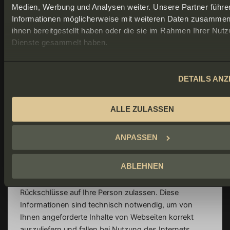
Cookies für bestimmte Fälle oder generell
Medien, Werbung und Analysen weiter. Unsere Partner führe
ausschließen sowie das automatische Löschen der
Informationen möglicherweise mit weiteren Daten zusammen,
ihnen bereitgestellt haben oder die sie im Rahmen Ihrer Nut
Cookies beim Schließen des Browser aktivieren. Bei
Dienste gesammelt haben.
der Deaktivierung von Cookies kann die Funktionalität
dieser Website eingeschränkt sein.
DETAILS ANZ
Erfassung allgemeiner Informationen / Server-Log
Dateien
Wenn Sie auf unsere Webseite zugreifen, werden
ALLE ZULASSEN
automatisch Informationen allgemeiner Natur erfasst.
Diese Informationen (Server-Logfiles) beinhalten etwa
ANPASSEN
die Art des Webbrowsers, das verwendete
Betriebssystem, den Domainnamen Ihres Internet
ABLEHNEN
Service Providers und Ähnliches. Hierbei handelt es
sich ausschließlich um Informationen, welche keine
Rückschlüsse auf Ihre Person zulassen. Diese
Informationen sind technisch notwendig, um von
Ihnen angeforderte Inhalte von Webseiten korrekt
auszuliefern und fallen bei Nutzung des Internets