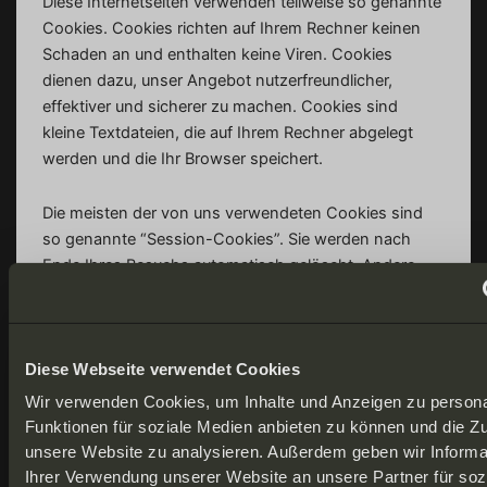
Diese Internetseiten verwenden teilweise so genannte
Cookies. Cookies richten auf Ihrem Rechner keinen
Schaden an und enthalten keine Viren. Cookies
dienen dazu, unser Angebot nutzerfreundlicher,
effektiver und sicherer zu machen. Cookies sind
kleine Textdateien, die auf Ihrem Rechner abgelegt
werden und die Ihr Browser speichert.
Die meisten der von uns verwendeten Cookies sind
so genannte “Session-Cookies”. Sie werden nach
Ende Ihres Besuchs automatisch gelöscht. Andere
Cookies bleiben auf Ihrem Endgerät gespeichert bis
Sie diese löschen. Diese Cookies ermöglichen es uns,
Ihren Browser beim nächsten Besuch
wiederzuerkennen.
Diese Webseite verwendet Cookies
Wir verwenden Cookies, um Inhalte und Anzeigen zu persona
Sie können Ihren Browser so einstellen, dass Sie über
Funktionen für soziale Medien anbieten zu können und die Zug
das Setzen von Cookies informiert werden und
unsere Website zu analysieren. Außerdem geben wir Informa
Cookies nur im Einzelfall erlauben, die Annahme von
Ihrer Verwendung unserer Website an unsere Partner für soz