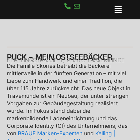
Zum
Öffne
Inhalt
springen
PUCK – MEIN OSTSEEBÄCKER
BERTLINGSTRASSE 1, 23570 TRAVEMÜNDE
Die Familie Sköries betreibt die Bäckerei
mittlerweile in der fünften Generation – mit viel
Liebe zum Handwerk und einer Tradition, die
über 115 Jahre zurückreicht. Das neue Objekt in
Travemünde ist ein Neubau, der unter strengen
Vorgaben zur Gebäudegestaltung realisiert
wurde. Im Fokus stand dabei die
markenbildende Ladeneinrichtung und das
Corporate Identity (CI) des Unternehmens, das
von
BRAUE Marken-Experten
und
Kelling |